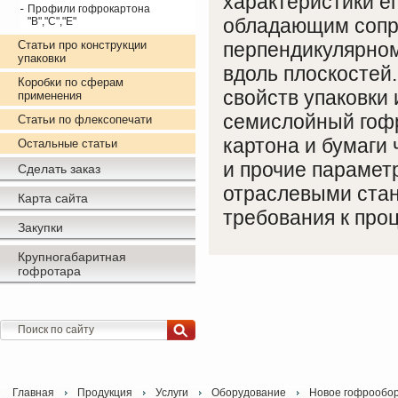
характеристики е
Профили гофрокартона
обладающим сопро
"B","С","E"
Статьи про конструкции
перпендикулярном
упаковки
вдоль плоскостей
Коробки по сферам
свойств упаковки
применения
семислойный гофр
Статьи по флексопечати
картона и бумаги 
Остальные статьи
и прочие парамет
Сделать заказ
отраслевыми ста
Карта сайта
требования к про
Закупки
Крупногабаритная
гофротара
Главная
Продукция
Услуги
Оборудование
Новое гофрообо