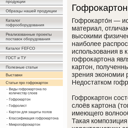
продукции
Гофрокартон
Образцы нашей продукции
Гофрокарто́н — 
Каталог
гофрооборудования
материал, отлича
Реализованные проекты
высокими физичес
поставок оборудования
наиболее распрос
Каталог FEFCO
использования в 
ГОСТ и ТУ
гофрокартона явл
картон, полученны
Полезные статьи
зрения экономии 
Выставки
Недостатком гофро
Статьи про гофрокартон
Виды гофрокартона по
количеству слоев
Гофрокартон состо
Гофрокартон
слоёв картона (то
Гофролист
имеющего волнооб
Картон для защиты полов
Классификация гофрокартона
Такая композиция
Микрогофрокартон